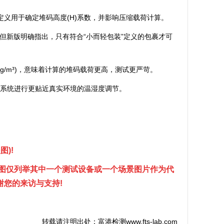
³)的包装。此定义用于确定堆码高度(H)系数，并影响压缩载荷计算。
m)。但新版明确指出，只有符合“小而轻包装”定义的包裹才可
(192.2 kg/m³)，意味着计算的堆码载荷更高，测试更严苛。
送包装系统进行更贴近真实环境的温湿度调节。
)!
图仅列举其中一个测试设备或一个场景图片作为代
谢您的来访与支持!
转载请注明出处：富港检测www.fts-lab.com