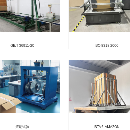
包装厂模拟运输验证案例
冷包装时效性验证
：ISTA系列（亚马逊/沃尔玛认可）、
冷包装时效性验证，是确保冷链运输
D4169。国内标准：GB/T 4857系列
品（如药品、疫苗、生鲜食品等）在
、堆码）。如需更详细案例或测试参数
冷环境后，仍能在规定时间内维持内
在线咨询：180181...
安全阈值内的关键保障措施，ISTA 7D‌ | 
GB/T 36911-20
ISO 8318:2000
GB/T 36911-2018
ISO 8318:2000
 36911—2018 适用范围：适用于各类产
ISO 8318:2000可变频率的正弦振
包装；试验与验证：GB/T 4857（系
A（扫频）方法B（共振）国内对应标准
运输包装件基本试验，如跌落、堆码、
4857.10-2005，为对ISO 8318:20
等）、GB/T 5...
用版...
滚动试验
ISTA 6-AMAZON