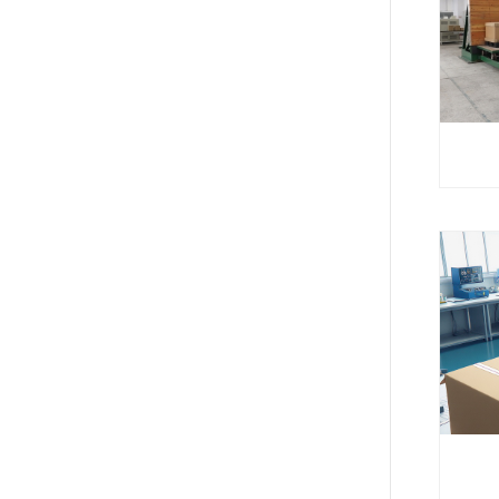
国际标准
ASTM 
（跌落
联系我们
GB/T
品的运输
列）（
冲击、振动