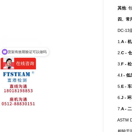
其他
: 
四、常用
DC-13是
1.
A - 
货架有效期验证可以做吗
2.
C -
3.
F -
4.
I - 
5.
E -
6.
J -
7.
A -
ASTM D4
相较于旧版