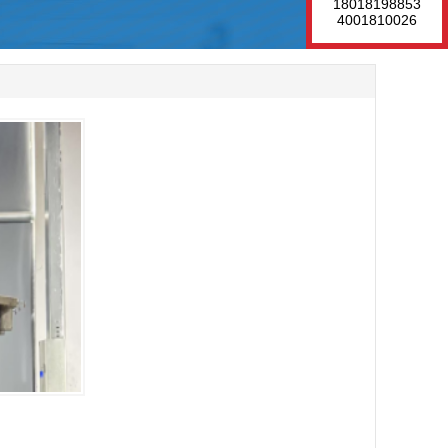
18018198853
4001810026