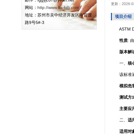
邮件：fggyjc07@yeah.net
更新：2026-0
网站：
http://www.fts-lab.com
地址：苏州市吴中经济开发区南官渡
项目介绍
路9号5#-3
ASTM D
性质
:
版本解
一、
核
该标准通过
模拟危
测试方
主要应
二、
适
适用对