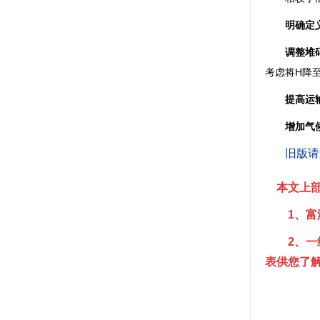
明确定
调整堆码
考虑将H降至5
提高运输
增加气
旧版请
本文上部
1、富港
2、一组
表供您了