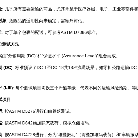
业
: 几乎所有需要运输的商品，尤其常见于医疗器械、电子、工业零部件
对象
: 危险品的适用性尚未确定，需额外评估。
准
: 对于单个包裹的配送，可参考ASTM D7386标准。
心测试方法
销周期 (DC)”和“保证水平 (Assurance Level)”组合而成。
 (DC)
: 标准预设了DC-1至DC-18共18种流通场景，如零担公路运输(D
I-III)
: 每个测试项目均设三个严酷等级，代表不同的运输风险预期。等
试项目
:
运
: 按ASTM D5276进行自由跌落测试。
缩
: 按ASTM D642施加静态载荷，模拟仓储堆码。
动
: 按ASTM D4728进行，分为“堆叠振动”（需叠加堆码载荷）和“车辆