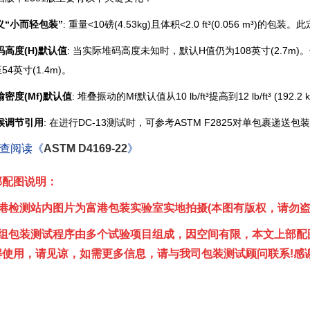
义“小而轻包装”
: 重量<10磅(4.53kg)且体积<2.0 ft³(0.056 m
高度(H)默认值
: 当实际堆码高度未知时，默认H值仍为108英寸(2.7
4英寸(1.4m)。
密度(Mf)默认值
: 堆叠振动的Mf默认值从10 lb/ft³提高到12 lb/ft³ 
候调节引用
: 在进行DC-13测试时，可参考ASTM F2825对单包裹递
查阅读《
ASTM D4169-22
》
配图说明：
检测站内图片为富港包装实验室实地拍摄(本图有版权，请勿盗图
包装测试程序由多个试验项目组成，因空间有限，本文上部配
解使用，请见谅，如需更多信息，请与我司包装测试顾问联系!感