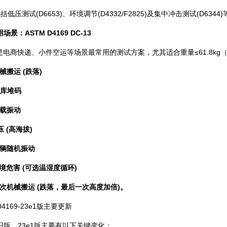
包括低压测试(D6653)、环境调节(D4332/F2825)及集中冲击测试(D6344
场景：ASTM D4169 DC-13
电商快递、小件空运等场景最常用的测试方案，尤其适合重量≤61.8kg（
机械搬运 (跌落)
 仓库堆码
 松载振动
低压 (高海拔)
 车辆随机振动
 环境危害 (可选温湿度循环)
 二次机械搬运 (跌落，最后一次高度加倍)。
169-23e1版主要更新
，23e1版主要有以下关键变化：