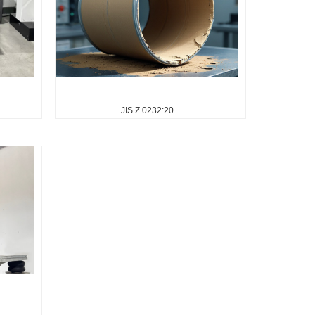
GB/T 11287
GB/T 11287-2000是关于电气继电器的振动试
中温敏产
验标准，属于量度继电器和保护装置的正弦振
脱离主控
动测试。这个标准详细介绍了测试内容，包括
部温度于
振动响应试验和振动耐久试验，还有严酷...
医...
JIS Z 0232:20
JIS Z 0232:2020
动试验，方法
JIS Z 0232:2020对应的是“振动试验方法”，
：GB/T
与“滚动试验”不同，避免将“滚动”与“振动”混
00的修改采
淆。详询18018198853...