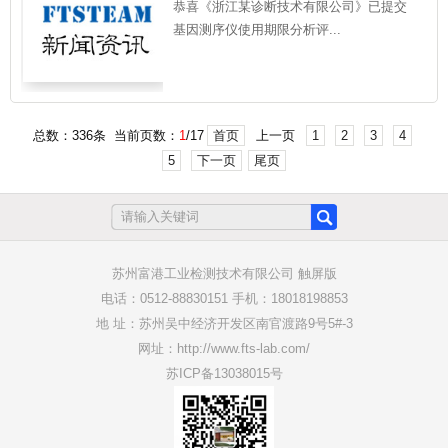
速老化试验，确定该产品有效期
恭喜《浙江某诊断技术有限公司》已提交
基因测序仪使用期限分析评...
总数：336条 当前页数：
1
/17
首页
上一页
1
2
3
4
5
下一页
尾页
苏州富港工业检测技术有限公司 触屏版
电话：0512-88830151 手机：18018198853
地 址：苏州吴中经济开发区南官渡路9号5#-3
网址：http://www.fts-lab.com/
苏ICP备13038015号